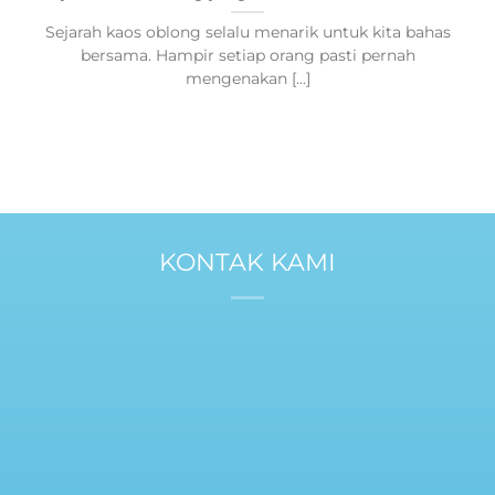
Sejarah kaos oblong selalu menarik untuk kita bahas
bersama. Hampir setiap orang pasti pernah
mengenakan [...]
KONTAK KAMI
Call
0812-2344-4766
Whatsapp
0878-2139-7255