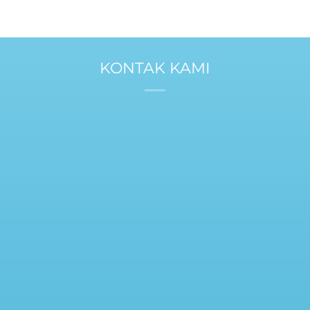
KONTAK KAMI
Call
0812-2344-4766
Whatsapp
0878-2139-7255
instagram
@tukangkaosbandung